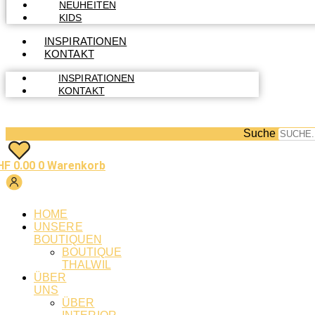
NEUHEITEN
KIDS
INSPIRATIONEN
KONTAKT
INSPIRATIONEN
KONTAKT
Suche
HF
0.00
0
Warenkorb
HOME
UNSERE
BOUTIQUEN
BOUTIQUE
THALWIL
ÜBER
UNS
ÜBER