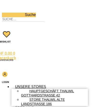
Suche
WISHLIST
HF
0.00
0
arenkorb
WARENKORB
LOGIN
UNSERE STORES
HAUPTGESCHÄFT THALWIL
GOTTHARDSTRASSE 42
STORE THALWIL ALTE
LANDSTRASSE 186