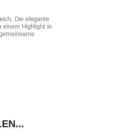
reich. Die elegante
 einem Highlight in
nd gemeinsame
.
N...