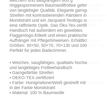
weichem und saugfähigem 600 g
ringgesponnenem Baumwollfrottee gefertigt und
von langlebiger Qualität. Elegante garngefärbte
Streifen mit kontrastierenden Rändern in der Farbe
Mondstrahl und ein Jacquard-Textlogo sorgen für
eine raffinierte Optik. Das Öko-Tex-zertifizierte
Handtuch hat außerdem ein gewebtes
Flaggenlogo-Etikett und einen praktischen
Aufhänger mit Pflegehinweisen. Erhältlich in vier
Größen: 30×50, 50×70, 70×130 und 100×150 cm.
Perfekt für jedes Badezimmer.
• Weiches, saugfähiges, qualitativ hochwertiges
und langlebiges Frotteehandtuch
• Garngefärbte Streifen
• OEKO-TEX-zertifiziert
• Farbe: Honigmelone/Weiß gestreift mit Rändern
in der Farbe Mondstrahl
• Material: 100 % Baumwolle