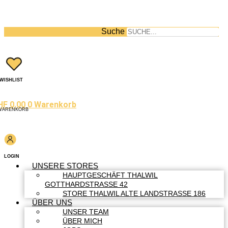
Suche
WISHLIST
HF
0.00
0
Warenkorb
WARENKORB
LOGIN
UNSERE STORES
HAUPTGESCHÄFT THALWIL
GOTTHARDSTRASSE 42
STORE THALWIL ALTE LANDSTRASSE 186
ÜBER UNS
UNSER TEAM
ÜBER MICH