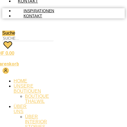
KONTAKT
INSPIRATIONEN
KONTAKT
Suche
HF
0.00
arenkorb
HOME
UNSERE
BOUTIQUEN
BOUTIQUE
THALWIL
ÜBER
UNS
ÜBER
INTERIOR
STORIES