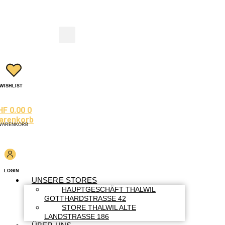
WISHLIST
HF
0.00
0
arenkorb
WARENKORB
LOGIN
UNSERE STORES
HAUPTGESCHÄFT THALWIL
GOTTHARDSTRASSE 42
STORE THALWIL ALTE
LANDSTRASSE 186