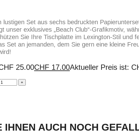
m lustigen Set aus sechs bedruckten Papierunterset
t unser exklusives „Beach Club“-Grafikmotiv, wäh
chützen Sie Ihre Tischplatte im Lexington-Stil und fe
s Set an jemanden, dem Sie gern eine kleine Fr
ird!
 CHF 25.00
CHF
17.00
Aktueller Preis ist: 
 IHNEN AUCH NOCH GEFALLE