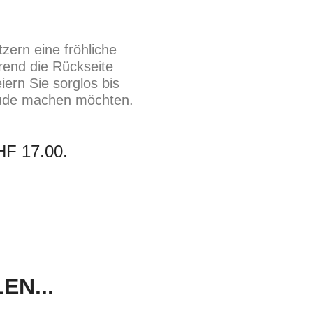
zern eine fröhliche
rend die Rückseite
iern Sie sorglos bis
eude machen möchten.
CHF 17.00.
N...