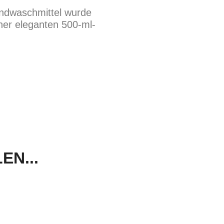
andwaschmittel wurde
iner eleganten 500-ml-
N...