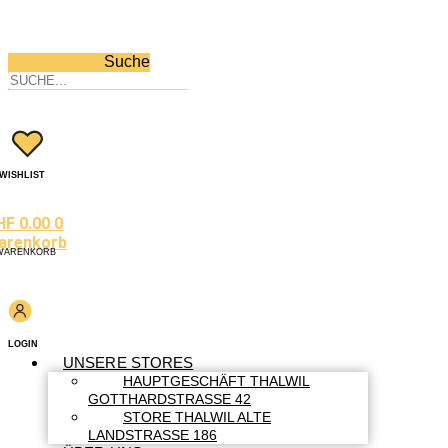
Suche
WISHLIST
HF
0.00
0
arenkorb
WARENKORB
LOGIN
UNSERE STORES
HAUPTGESCHÄFT THALWIL
GOTTHARDSTRASSE 42
STORE THALWIL ALTE
LANDSTRASSE 186