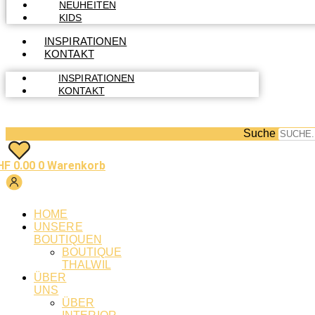
NEUHEITEN
KIDS
INSPIRATIONEN
KONTAKT
INSPIRATIONEN
KONTAKT
Suche
HF
0.00
0
Warenkorb
HOME
UNSERE
BOUTIQUEN
BOUTIQUE
THALWIL
ÜBER
UNS
ÜBER