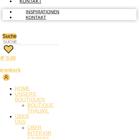
KONTAKT
INSPIRATIONEN
KONTAKT
Suche
HF
0.00
arenkorb
HOME
UNSERE
BOUTIQUEN
BOUTIQUE
THALWIL
ÜBER
UNS
ÜBER
INTERIOR
STORIES