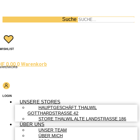
Suche
WISHLIST
HF
0.00
0
Warenkorb
WARENKORB
LOGIN
UNSERE STORES
HAUPTGESCHÄFT THALWIL
GOTTHARDSTRASSE 42
STORE THALWIL ALTE LANDSTRASSE 186
ÜBER UNS
UNSER TEAM
ÜBER MICH