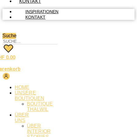
KONTAKT
INSPIRATIONEN
KONTAKT
Suche
HF
0.00
arenkorb
HOME
UNSERE
BOUTIQUEN
BOUTIQUE
THALWIL
ÜBER
UNS
ÜBER
INTERIOR
STORIES