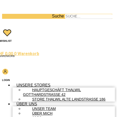
Suche
WISHLIST
HF
0.00
0
Warenkorb
WARENKORB
LOGIN
UNSERE STORES
HAUPTGESCHÄFT THALWIL
GOTTHARDSTRASSE 42
STORE THALWIL ALTE LANDSTRASSE 186
ÜBER UNS
UNSER TEAM
ÜBER MICH