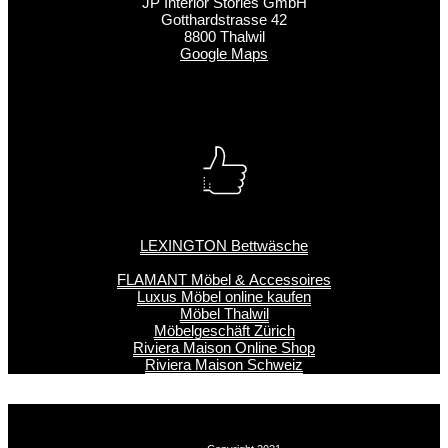
JP Interior Stories GmbH
Gotthardstrasse 42
8800 Thalwil
Google Maps
LEXINGTON Bettwäsche
FLAMANT Möbel & Accessoires
Luxus Möbel online kaufen
Möbel Thalwil
Möbelgeschäft Zürich
Riviera Maison Online Shop
Riviera Maison Schweiz